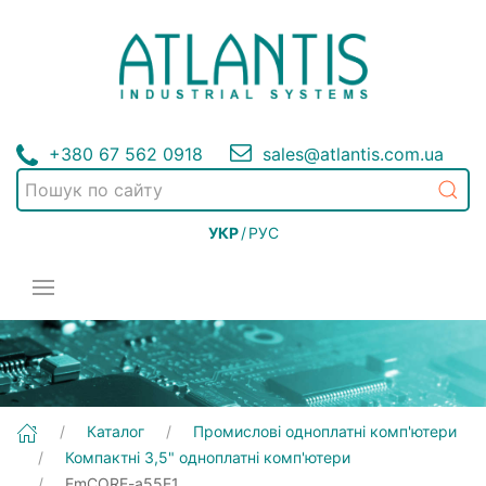
+380 67 562 0918
sales@atlantis.com.ua
УКР
/
РУС
[EmCORE-a55E1] Промислові одноплатні комп'ютери | Компактні 3,5" одноплатні комп'ютери
Каталог
Промислові одноплатні комп'ютери
Компактні 3,5" одноплатні комп'ютери
EmCORE-a55E1