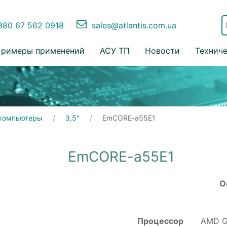
80 67 562 0918
sales@atlantis.com.ua
римеры применений
АСУ ТП
Новости
Технич
компьютеры
3,5"
EmCORE-a55E1
EmCORE-a55E1
О
Процессор
AMD G-