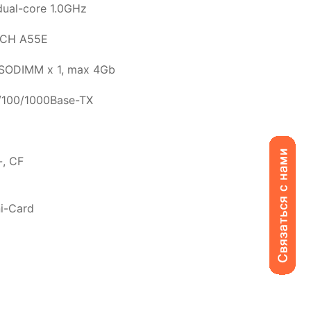
ual-core 1.0GHz
CH A55E
SODIMM x 1, max 4Gb
/100/1000Base-TX
 -, CF
ni-Card