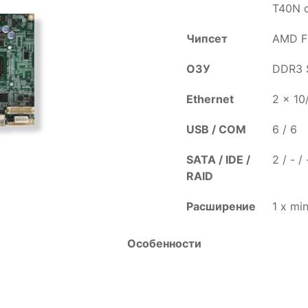
T40N d
Чипсет
AMD F
ОЗУ
DDR3 
Ethernet
2 x 10
USB / COM
6 / 6
SATA / IDE /
2 / - /
RAID
Расширение
1 x mi
Особенности