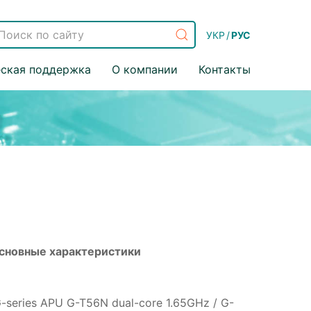
УКР
/
РУС
еская поддержка
О компании
Контакты
сновные характеристики
series APU G-T56N dual-core 1.65GHz / G-