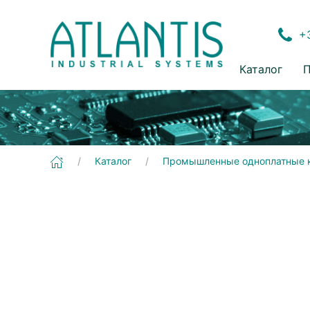
+3
Каталог
П
[EmCORE-a55E1] Промышленные одноплатные компьютеры | 3,5"
Каталог
Промышленные одноплатные 