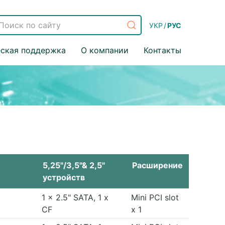
УКР
/
РУС
еская поддержка
О компании
Контакты
5,25"/3,5"& 2,5"
Расширение
устройств
1 x 2.5" SATA, 1 x
Mini PCI slot
CF
x 1