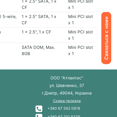
1 x 2.5" SATA, 1 x
Mini PCI slot
CF
x 1
/ 5-wire,
1 x 2.5" SATA, 1 x
Mini PCI slot
CF
x 1
n
1 x 2.5", 1 x CF
Mini PCI slot
x 1
SATA DOM, Max.
Mini PCI slot
8GB
x 1
ООО "Атлантис"
ул. Шевченко, 37
г.Днепр, 49044, Украина
Схема проезда
+380 67 562 0918
+380 67 210 8339