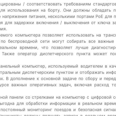
рованы / соответствовать требованиям стандартов E
для использования на борту. Они должны обладать
 напряжения питания, несколькими портами PoE для п
ля для задержки включения / выключения от ключа з
ия.
компьютера позволяет использовать на транспор
 по беспроводной сети могут собирать все важные 
еальном времени, что позволяет лучше диагностир
. Также оператор диспетчерского пункта может п
компьютер, используемый водителем в качеств
нтральным диспетчерским пунктом и отображать инфо
ах. В дополнение к основной задаче по сбору и пере
урсе важных оперативных задач, включая расход то
ели со стрелками на компьютер с цифровой сенс
выгодна для обработки информации в реальном врем
 постоянный мониторинг поездов и безопасная сигна
Машинисты должны получать записи в реальном врем