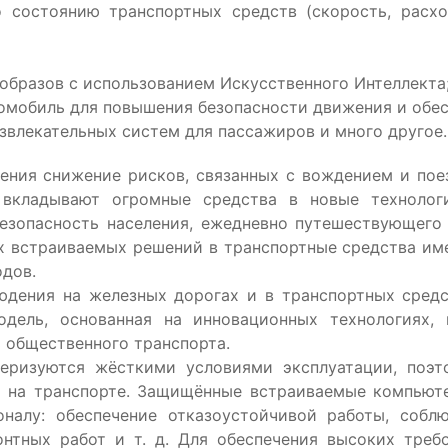
 состоянию транспортных средств (скорость, расхо
образов с использованием Искусственного Интеллекта
омобиль для повышения безопасности движения и обес
звлекательных систем для пассажиров и много другое.
снижение рисков, связанных с вождением и поездк
 вкладывают огромные средства в новые технолог
езопасность населения, ежедневно путешествующего
х встраиваемых решений в транспортные средства им
одов.
на железных дорогах и в транспортных средств
одель, основанная на инновационных технологиях,
ь общественного транспорта.
тся жёсткими условиями эксплуатации, поэто
 на транспорте. Защищённые встраиваемые компьют
налу: обеспечение отказоустойчивой работы, соблю
нтных работ и т. д. Для обеспечения высоких тре