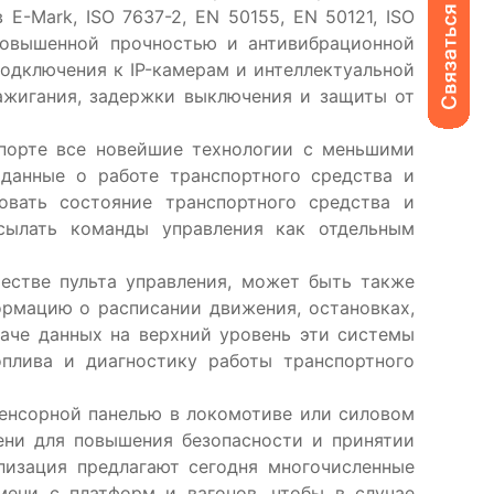
-Mark, ISO 7637-2, EN 50155, EN 50121, ISO
 повышенной прочностью и антивибрационной
одключения к IP-камерам и интеллектуальной
ажигания, задержки выключения и защиты от
те все новейшие технологии с меньшими
данные о работе транспортного средства и
овать состояние транспортного средства и
осылать команды управления как отдельным
е пульта управления, может быть также
рмацию о расписании движения, остановках,
даче данных на верхний уровень эти системы
плива и диагностику работы транспортного
орной панелью в локомотиве или силовом
ени для повышения безопасности и принятии
лизация предлагают сегодня многочисленные
ени с платформ и вагонов, чтобы в случае