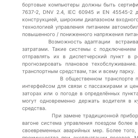
бортовые компьютеры должны быть сертифици
7637-2, DNV 2.4, IEC 60945 и EN 45545-2 
конструкцией, широким диапазоном входного
технологией управления питанием автомоби
повышенного / пониженного напряжения питан
Возможность адаптации встраиваемого 
затратами. Такие системы с подключением
отправлять их в диспетчерский пункт в р
прогнозировать плановое техобслуживание
транспортным средствам, так и всему парку.
В общественном транспорте панельный 
интерфейсом для связи с пассажирами и це
заторах или о погоде в определённых пункт
могут одновременно держать водителя в к
средства.
При замене традиционной приборной пан
вагоне система управления поездом более 
своевременных аварийных мер. Более того,
преимущества при эксплуатации поездов. 