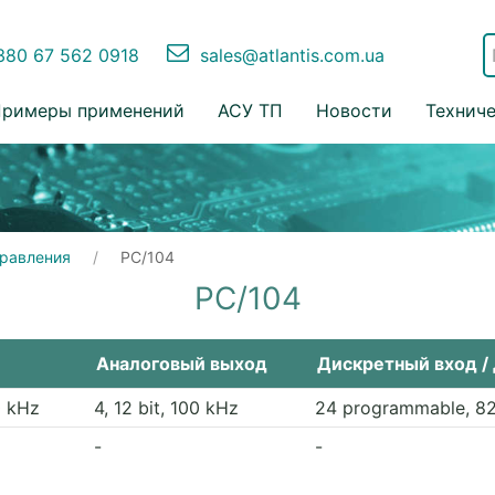
80 67 562 0918
sales@atlantis.com.ua
римеры применений
АСУ ТП
Новости
Технич
правления
PC/104
PC/104
Аналоговый выход
Дискретный вход /
0 kHz
4, 12 bit, 100 kHz
24 programmable, 8
-
-