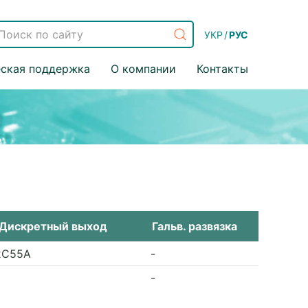
УКР
/
РУС
еская поддержка
О компании
Контакты
 Дискретный выход
Гальв. развязка
2C55A
-
-