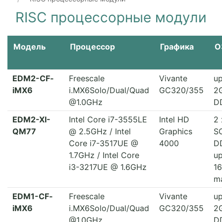
RISC процессорные модули
Модель
Процессор
Графика
О
EDM2-CF-
Freescale
Vivante
up
iMX6
i.MX6Solo/Dual/Quad
GC320/355
2
@1.0GHz
D
EDM2-XI-
Intel Core i7-3555LE
Intel HD
2 
QM77
@ 2.5GHz / Intel
Graphics
S
Core i7-3517UE @
4000
D
1.7GHz / Intel Core
up
i3-3217UE @ 1.6GHz
1
m
EDM1-CF-
Freescale
Vivante
up
iMX6
i.MX6Solo/Dual/Quad
GC320/355
2
@1.0GHz
D