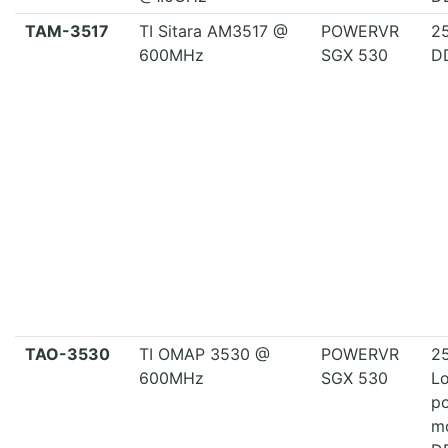
TAM-3517
TI Sitara AM3517 @
POWERVR
2
600MHz
SGX 530
D
TAO-3530
TI OMAP 3530 @
POWERVR
2
600MHz
SGX 530
L
p
mo