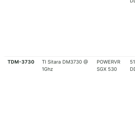
D
TDM-3730
TI Sitara DM3730 @
POWERVR
5
1Ghz
SGX 530
D