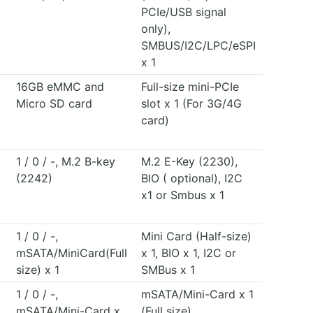
PCIe/USB signal
only),
SMBUS/I2C/LPC/eSPI
x 1
16GB eMMC and
Full-size mini-PCIe
Micro SD card
slot x 1 (For 3G/4G
card)
1 / 0 / -, M.2 B-key
M.2 E-Key (2230),
(2242)
BIO ( optional), I2C
x1 or Smbus x 1
1 / 0 / -,
Mini Card (Half-size)
mSATA/MiniCard(Full
x 1, BIO x 1, I2C or
size) x 1
SMBus x 1
1 / 0 / -,
mSATA/Mini-Card x 1
mSATA/Mini-Card x
(Full size)