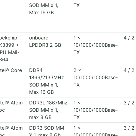
SODIMM x 1,
TX
Max 16 GB
ockchip
onboard
1 x
4 / 2
K3399 +
LPDDR3 2 GB
10/1000/1000Base-
PU Mali-
TX
864
ntel® Core
DDR4
2 x
4 / 2
1866/2133MHz
10/1000/1000Base-
SODIMM x 1,
TX
Max 16 GB
ntel® Atom
DDR3L 1867Mhz
1 x
3 / 2
oc
SODIMM x 1,
10/1000/1000Base-
max 8 GB
TX
ntel® Atom
DDR3 SODIMM
1 x
3 / 2
oc
X 1, max 8 Gb
10/1000/1000Base-