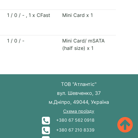
1 / 0 / - , 1 x CFast
Mini Card x 1
1 / 0 / -
Mini Card/ mSATA
(half size) x 1
ТОВ "Атлантіс"
вул. Шевченко, 37
м.Дніпро, 49044, Україна
Схема проїзду
+380 67 562 0918
+380 67 210 8339