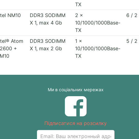
TX
ntel NM10
DDR3 SODIMM
2 x
6 / 2
X 1, max 4 Gb
10/1000/1000Base-
TX
ntel® Atom
DDR3 SODIMM
1 x
5 / 2
2600 +
X 1, max 2 Gb
10/1000/1000Base-
M10
TX
Ми в соціальних мережах
Підписатися на розсилку