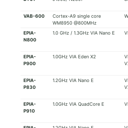
VAB-600
Cortex-A9 single core
W
WM8950 @800MHz
EPIA-
1.0 GHz / 1.3GHz VIA Nano E
V
N800
EPIA-
1.0GHz VIA Eden X2
V
P900
V
EPIA-
1.2GHz VIA Nano E
V
P830
V
EPIA-
1.0GHz VIA QuadCore E
V
P910
EPIA-
1.2GHz VIA Nano E
V