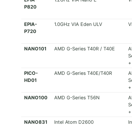
P820
EPIA-
1.0GHz VIA Eden ULV
V
P720
NANO101
AMD G-Series T40R / T40E
A
S
+
PICO-
AMD G-Series T40E/T40R
A
HD01
S
+
NANO100
AMD G-Series T56N
A
S
+
NANO831
Intel Atom D2600
I