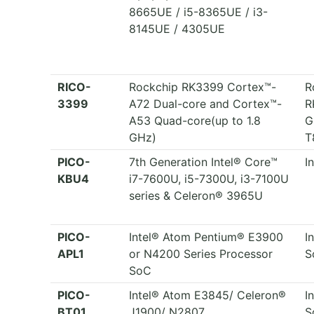
8665UE / i5-8365UE / i3-
8145UE / 4305UE
RICO-
Rockchip RK3399 Cortex™-
R
3399
A72 Dual-core and Cortex™-
R
A53 Quad-core(up to 1.8
G
GHz)
T
PICO-
7th Generation Intel® Core™
I
KBU4
i7-7600U, i5-7300U, i3-7100U
series & Celeron® 3965U
PICO-
Intel® Atom Pentium® E3900
I
APL1
or N4200 Series Processor
S
SoC
PICO-
Intel® Atom E3845/ Celeron®
I
BT01
J1900/ N2807
S