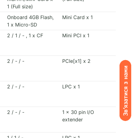
1 (Full size)
Onboard 4GB Flash,
Mini Card x 1
1 x Micro-SD
2 / 1 / - , 1 x CF
Mini PCI x 1
2 / - / -
PCIe[x1] x 2
2 / - / -
LPC x 1
2 / - / -
1 x 30 pin I/O
extender
1 / 1 / -
LPC x 1