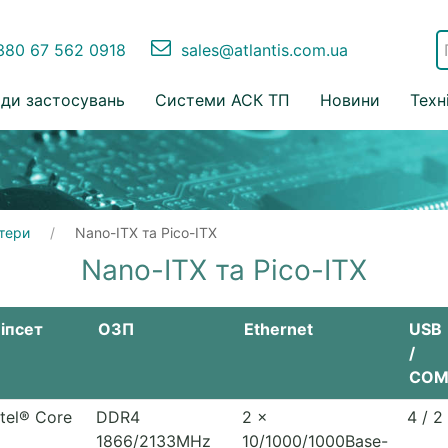
80 67 562 0918
sales@atlantis.com.ua
ди застосувань
Системи АСК ТП
Новини
Техн
тери
Nano-ITX та Pico-ITX
Nano-ITX та Pico-ITX
іпсет
ОЗП
Ethernet
USB
/
CO
ntel® Core
DDR4
2 x
4 / 2
1866/2133MHz
10/1000/1000Base-