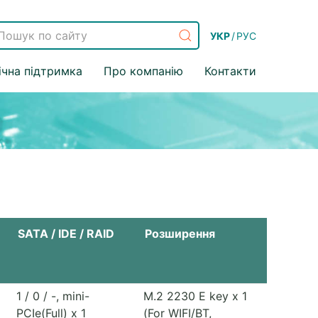
УКР
/
РУС
ічна підтримка
Про компанію
Контакти
SATA / IDE / RAID
Розширення
M
1 / 0 / -, mini-
M.2 2230 E key x 1
PCIe(Full) x 1
(For WIFI/BT,