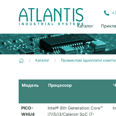
+3
Каталог
Прикла
Каталог
Промислові одноплатні комп'ю
Модель
Процессор
Ч
PICO-
Intel® 8th Generation Core™
I
WHU4
i7/i5/i3/Celeron SoC i7-