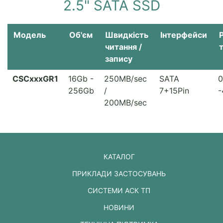
2.5" SATA SSD
Модель
Об'єм
Швидкість
Інтерфейси
читання /
запису
CSCxxxGR1
16Gb -
250MB/sec
SATA
0
256Gb
/
7+15Pin
-
200MB/sec
КАТАЛОГ
ПРИКЛАДИ ЗАСТОСУВАНЬ
СИСТЕМИ АСК ТП
НОВИНИ