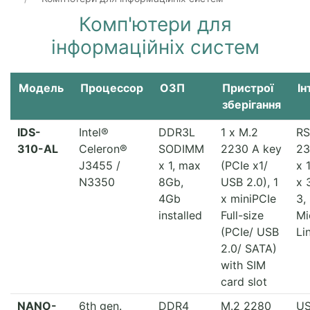
Комп'ютери для
інформаційніх систем
Модель
Процессор
ОЗП
Пристрої
І
зберігання
IDS-
Intel®
DDR3L
1 x M.2
RS
310-AL
Celeron®
SODIMM
2230 A key
23
J3455 /
x 1, max
(PCIe x1/
x 
N3350
8Gb,
USB 2.0), 1
x 
4Gb
x miniPCIe
3,
installed
Full-size
Mi
(PCIe/ USB
Li
2.0/ SATA)
with SIM
card slot
NANO-
6th gen.
DDR4
M.2 2280
US