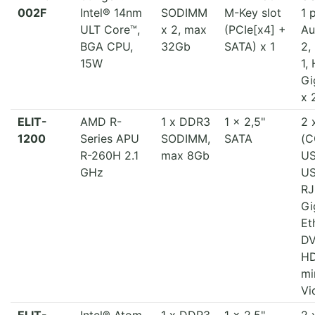
002F
Intel® 14nm
SODIMM
M-Key slot
1 
ULT Core™,
x 2, max
(PCIe[x4] +
Au
BGA CPU,
32Gb
SATA) x 1
2,
15W
1,
Gi
x 
ELIT-
AMD R-
1 x DDR3
1 x 2,5"
2 
1200
Series APU
SODIMM,
SATA
(C
R-260H 2.1
max 8Gb
US
GHz
US
RJ
Gi
Et
DV
HD
mi
Vi
ELIT-
Intel® Atom
1 x DDR3
1 x 2,5"
2 