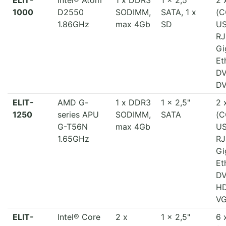
1000
D2550
SODIMM,
SATA, 1 x
(C
1.86GHz
max 4Gb
SD
US
RJ
Gi
Et
DV
DV
ELIT-
AMD G-
1 x DDR3
1 x 2,5"
2 
1250
series APU
SODIMM,
SATA
(C
G-T56N
max 4Gb
US
1.65GHz
RJ
Gi
Et
DV
HD
V
ELIT-
Intel® Core
2 x
1 x 2,5"
6 