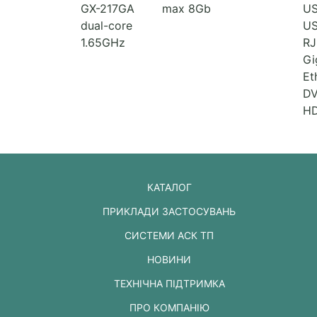
GX-217GA
max 8Gb
US
dual-core
US
1.65GHz
RJ
Gi
Et
DV
H
КАТАЛОГ
ПРИКЛАДИ ЗАСТОСУВАНЬ
СИСТЕМИ АСК ТП
НОВИНИ
ТЕХНІЧНА ПІДТРИМКА
ПРО КОМПАНІЮ