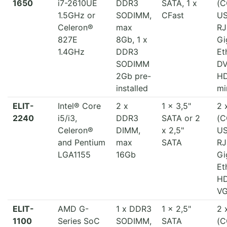
1650
i7-2610UE
DDR3
SATA, 1 x
(C
1.5GHz or
SODIMM,
CFast
US
Celeron®
max
RJ
827E
8Gb, 1 x
Gi
1.4GHz
DDR3
Et
SODIMM
DV
2Gb pre-
HD
installed
mi
ELIT-
Intel® Core
2 x
1 x 3,5"
2 
2240
i5/i3,
DDR3
SATA or 2
(C
Celeron®
DIMM,
x 2,5"
US
and Pentium
max
SATA
RJ
LGA1155
16Gb
Gi
Et
HD
V
ELIT-
AMD G-
1 x DDR3
1 x 2,5"
2 
1100
Series SoC
SODIMM,
SATA
(C