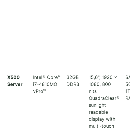
X500
Intel® Core™
32GB
15,6", 1920 x
S
Server
i7-4810MQ
DDR3
1080, 800
5
vPro™
nits
1
QuadraClear®
RA
sunlight
readable
display with
multi-touch