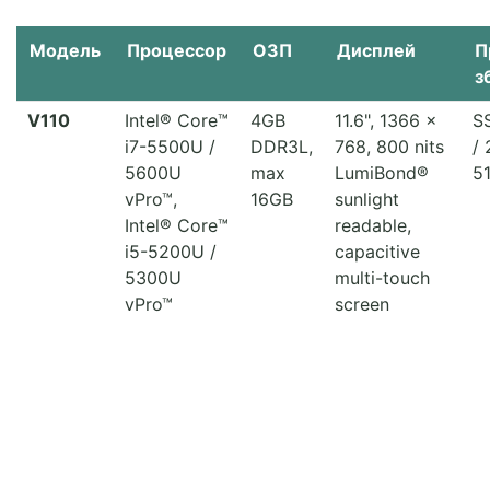
Модель
Процессор
ОЗП
Дисплей
П
з
V110
Intel® Core™
4GB
11.6", 1366 x
S
i7-5500U /
DDR3L,
768, 800 nits
/
5600U
max
LumiBond®
5
vPro™,
16GB
sunlight
Intel® Core™
readable,
i5-5200U /
capacitive
5300U
multi-touch
vPro™
screen