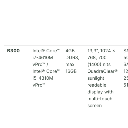
B300
Intel® Core™
4GB
13,3", 1024 x
S
i7-4610M
DDR3,
768, 700
5
vPro™ /
max
(1400) nits
S
Intel® Core™
16GB
QuadraClear®
1
i5-4310M
sunlight
2
vPro™
readable
5
display with
multi-touch
screen