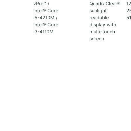
vPro™ /
QuadraClear®
1
Intel® Core
sunlight
2
i5-4210M /
readable
5
Intel® Core
display with
i3-4110M
multi-touch
screen