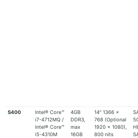
S400
Intel® Core™
4GB
14" 1366 x
S
i7-4712MQ /
DDR3,
768 (Optional
5
Intel® Core™
max
1920 x 1080),
H
i5-4310M
16GB
800 nits
S