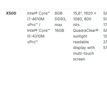
X500
Intel® Core™
8GB
15,6", 1920 x
S
i7-4610M
DDR3,
1080, 800
5
vPro™ /
max
nits
1
Intel® Core™
16GB
QuadraClear®
S
i5-4310M
sunlight
1
vPro™
readable
2
display with
5
multi-touch
screen