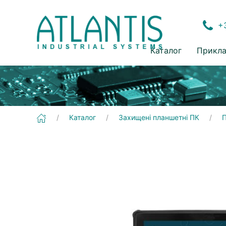
+3
Каталог
Прикла
[Gladius G0975] Захищені планшетні ПК | Промислові планшетні ПК
Каталог
Захищені планшетні ПК
П