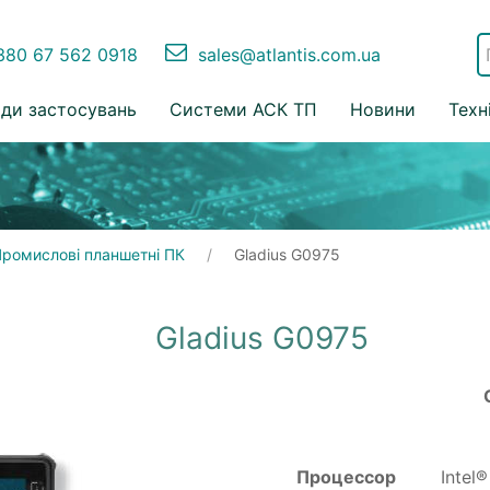
80 67 562 0918
sales@atlantis.com.ua
ди застосувань
Системи АСК ТП
Новини
Техн
ромислові планшетні ПК
Gladius G0975
Gladius G0975
Процессор
Intel