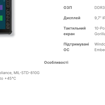
ОЗП
DDR3
Дисплей
9,7" 
Тактильний
10-Po
екран
Gorill
Підтримувані
Windo
ОС
Embed
Особливості
pliance, MIL-STD-810G
 to +45°C