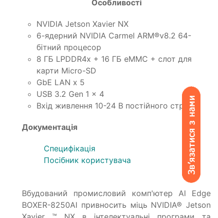
Особливості
NVIDIA Jetson Xavier NX
6-ядерний NVIDIA Carmel ARM®v8.2 64-
бітний процесор
8 ГБ LPDDR4x + 16 ГБ eMMC + слот для
карти Micro-SD
GbE LAN x 5
USB 3.2 Gen 1 x 4
Вхід живлення 10-24 В постійного струму
Документація
Специфікація
Посібник користувача
Вбудований промисловий комп'ютер AI Edge
BOXER-8250AI привносить міць NVIDIA® Jetson
Xavier ™ NX в інтелектуальні програми та