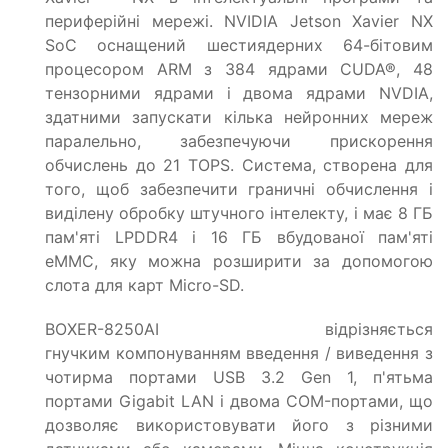
периферійні мережі. NVIDIA Jetson Xavier NX
SoC оснащений шестиядерних 64-бітовим
процесором ARM з 384 ядрами CUDA®, 48
тензорними ядрами і двома ядрами NVDIA,
здатними запускати кілька нейронних мереж
паралельно, забезпечуючи прискорення
обчислень до 21 TOPS. Система, створена для
того, щоб забезпечити граничні обчислення і
виділену обробку штучного інтелекту, і має 8 ГБ
пам'яті LPDDR4 і 16 ГБ вбудованої пам'яті
eMMC, яку можна розширити за допомогою
слота для карт Micro-SD.
BOXER-8250AI відрізняється
гнучким компонуванням введення / виведення з
чотирма портами USB 3.2 Gen 1, п'ятьма
портами Gigabit LAN і двома COM-портами, що
дозволяє використовувати його з різними