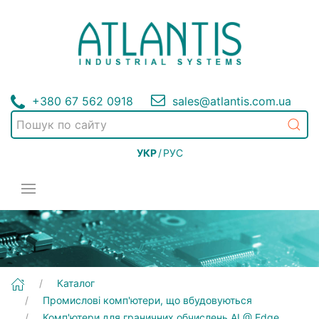
+380 67 562 0918
sales@atlantis.com.ua
УКР
/
РУС
[BOXER-8250AI] Промислові комп'ютери, що вбудовуються | Комп'ютери для граничних обчислень AI @ Edge
Каталог
Промислові комп'ютери, що вбудовуються
Комп'ютери для граничних обчислень AI @ Edge