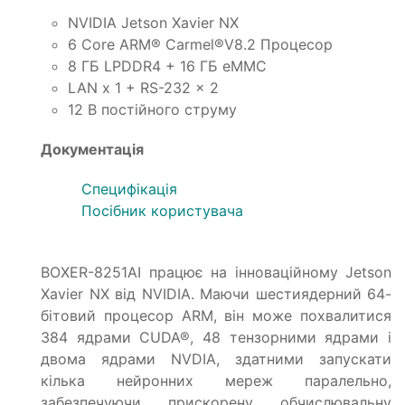
NVIDIA Jetson Xavier NX
6 Core ARM® Carmel®V8.2 Процесор
8 ГБ LPDDR4 + 16 ГБ eMMC
LAN x 1 + RS-232 x 2
12 В постійного струму
Документація
Специфікація
Посібник користувача
BOXER-8251AI працює на інноваційному Jetson
Xavier NX від NVIDIA. Маючи шестиядерний 64-
бітовий процесор ARM, він може похвалитися
384 ядрами CUDA®, 48 тензорними ядрами і
двома ядрами NVDIA, здатними запускати
кілька нейронних мереж паралельно,
забезпечуючи прискорену обчислювальну