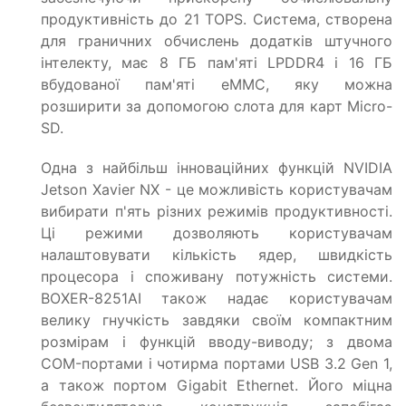
продуктивність до 21 TOPS. Система, створена
для граничних обчислень додатків штучного
інтелекту, має 8 ГБ пам'яті LPDDR4 і 16 ГБ
вбудованої пам'яті eMMC, яку можна
розширити за допомогою слота для карт Micro-
SD.
Одна з найбільш інноваційних функцій NVIDIA
Jetson Xavier NX - це можливість користувачам
вибирати п'ять різних режимів продуктивності.
Ці режими дозволяють користувачам
налаштовувати кількість ядер, швидкість
процесора і споживану потужність системи.
BOXER-8251AI також надає користувачам
велику гнучкість завдяки своїм компактним
розмірам і функцій вводу-виводу; з двома
COM-портами і чотирма портами USB 3.2 Gen 1,
а також портом Gigabit Ethernet. Його міцна