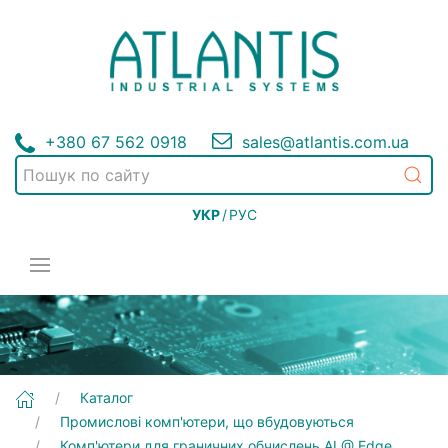
+380 67 562 0918
sales@atlantis.com.ua
УКР
/
РУС
[BOXER-8251AI] Промислові комп'ютери, що вбудовуються | Комп'ютери для граничних обчислень AI @ Edge
Каталог
Промислові комп'ютери, що вбудовуються
Комп'ютери для граничних обчислень AI @ Edge