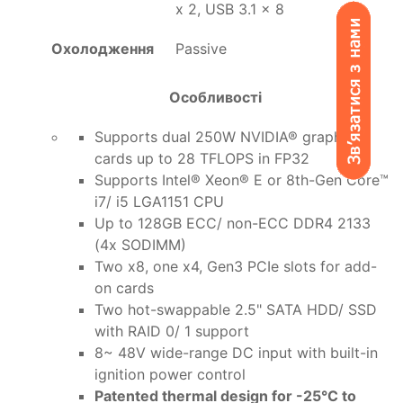
x 2, USB 3.1 x 8
Охолодження
Passive
Особливості
Supports dual 250W NVIDIA® graphics
cards up to 28 TFLOPS in FP32
Supports Intel® Xeon® E or 8th-Gen Core™
i7/ i5 LGA1151 CPU
Up to 128GB ECC/ non-ECC DDR4 2133
(4x SODIMM)
Two x8, one x4, Gen3 PCIe slots for add-
on cards
Two hot-swappable 2.5" SATA HDD/ SSD
with RAID 0/ 1 support
8~ 48V wide-range DC input with built-in
ignition power control
Patented thermal design for -25°C to