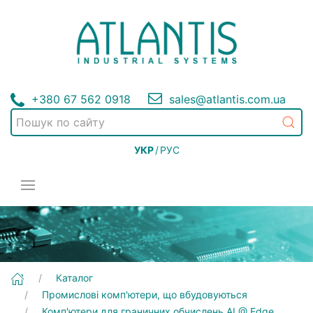
+380 67 562 0918
sales@atlantis.com.ua
УКР
/
РУС
[Nuvo-8208GC] Промислові комп'ютери, що вбудовуються | Комп'ютери для граничних обчислень AI @ Edge
Каталог
Промислові комп'ютери, що вбудовуються
Комп'ютери для граничних обчислень AI @ Edge