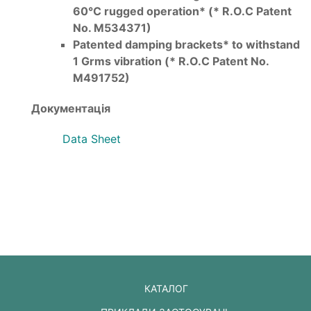
60°C rugged operation* (* R.O.C Patent
No. M534371)
Patented damping brackets* to withstand
1 Grms vibration (* R.O.C Patent No.
M491752)
Документація
Data Sheet
КАТАЛОГ