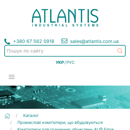
+380 67 562 0918
sales@atlantis.com.ua
УКР
/
РУС
[Nuvo-7164GC] Промислові комп'ютери, що вбудовуються | Комп'ютери для граничних обчислень AI @ Edge
Каталог
Промислові комп'ютери, що вбудовуються
Комп'ютери для граничних обчислень AI @ Edge