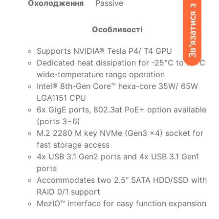
Охолодження
Passive
Особливості
Supports NVIDIA® Tesla P4/ T4 GPU
Dedicated heat dissipation for -25°C to 60°C
wide-temperature range operation
Intel® 8th-Gen Core™ hexa-core 35W/ 65W
LGA1151 CPU
6x GigE ports, 802.3at PoE+ option available
(ports 3~6)
M.2 2280 M key NVMe (Gen3 x4) socket for
fast storage access
4x USB 3.1 Gen2 ports and 4x USB 3.1 Gen1
ports
Accommodates two 2.5" SATA HDD/SSD with
RAID 0/1 support
MezIO™ interface for easy function expansion