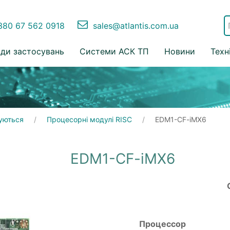
80 67 562 0918
sales@atlantis.com.ua
ди застосувань
Системи АСК ТП
Новини
Техн
вуються
Процесорні модулі RISC
EDM1-CF-iMX6
EDM1-CF-iMX6
Процессор