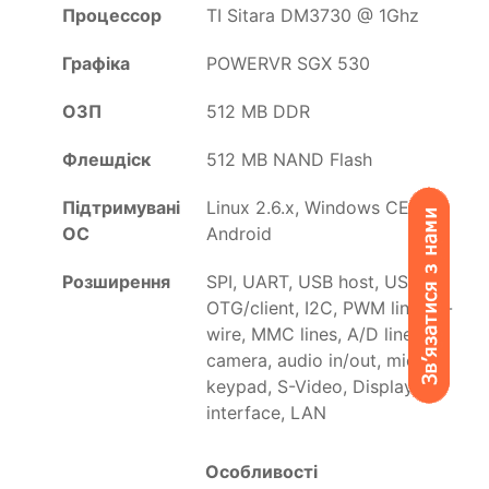
Процессор
TI Sitara DM3730 @ 1Ghz
Графіка
POWERVR SGX 530
ОЗП
512 MB DDR
Флешдіск
512 MB NAND Flash
Підтримувані
Linux 2.6.x, Windows CE 6,
ОС
Android
Розширення
SPI, UART, USB host, USB
OTG/client, I2C, PWM lines, 1-
wire, MMC lines, A/D lines,
camera, audio in/out, mic
keypad, S-Video, Display
interface, LAN
Особливості