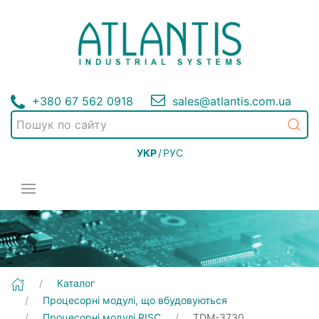
+380 67 562 0918
sales@atlantis.com.ua
УКР
/
РУС
[TDM-3730] Процесорні модулі, що вбудовуються | Процесорні модулі RISC
Каталог
Процесорні модулі, що вбудовуються
Процесорні модулі RISC
TDM-3730