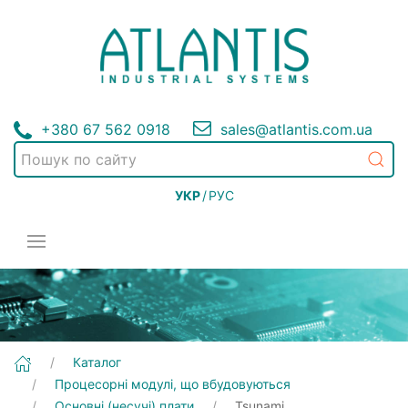
+380 67 562 0918
sales@atlantis.com.ua
УКР
/
РУС
[Tsunami] Процесорні модулі, що вбудовуються | Основні (несучі) плати
Каталог
Процесорні модулі, що вбудовуються
Основні (несучі) плати
Tsunami