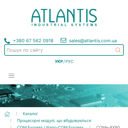
+380 67 562 0918
sales@atlantis.com.ua
УКР
/
РУС
[COMe-8X90] Процесорні модулі, що вбудовуються | COM Express / Nano-COM Express
Каталог
Процесорні модулі, що вбудовуються
COM Express / Nano-COM Express
COMe-8X90