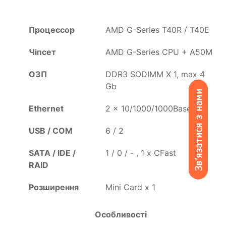
Процессор
AMD G-Series T40R / T40E
Чіпсет
AMD G-Series CPU + A50M
ОЗП
DDR3 SODIMM X 1, max 4
Gb
Ethernet
2 x 10/1000/1000Base-TX
USB / COM
6 / 2
SATA / IDE /
1 / 0 / - , 1 x CFast
RAID
Розширення
Mini Card x 1
Особливості