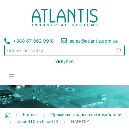
+380 67 562 0918
sales@atlantis.com.ua
УКР
/
РУС
[NANO101] Промислові одноплатні комп'ютери | Nano-ITX та Pico-ITX
Каталог
Промислові одноплатні комп'ютери
Nano-ITX та Pico-ITX
NANO101