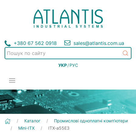
+380 67 562 0918
sales@atlantis.com.ua
УКР
/
РУС
[ITX-a55E3] Промислові одноплатні комп'ютери | Mini-ITX
Каталог
Промислові одноплатні комп'ютери
Mini-ITX
ITX-a55E3