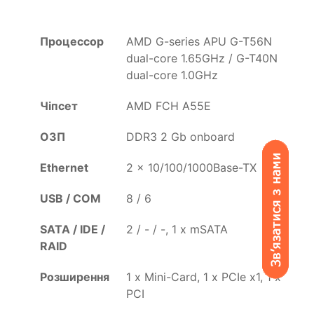
Процессор
AMD G-series APU G-T56N
dual-core 1.65GHz / G-T40N
dual-core 1.0GHz
Чіпсет
AMD FCH A55E
ОЗП
DDR3 2 Gb onboard
Ethernet
2 x 10/100/1000Base-TX
USB / COM
8 / 6
SATA / IDE /
2 / - / -, 1 x mSATA
RAID
Розширення
1 x Mini-Card, 1 x PCIe x1, 1 x
PCI