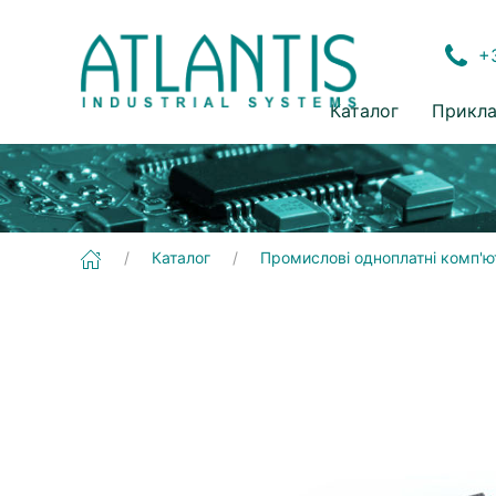
+3
Каталог
Прикла
[ADLQM67HDS] Промислові одноплатні комп'ютери | Компактні 3,5" одноплатні комп'ютери
Каталог
Промислові одноплатні комп'ю