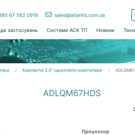
80 67 562 0918
sales@atlantis.com.ua
ди застосувань
Системи АСК ТП
Новини
Техн
тери
Компактні 3,5" одноплатні комп'ютери
ADLQM6
ADLQM67HDS
Процессор