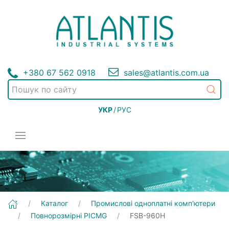
+380 67 562 0918
sales@atlantis.com.ua
УКР
/
РУС
[FSB-960H] Промислові одноплатні комп'ютери | Повнорозмірні PICMG
Каталог
Промислові одноплатні комп'ютери
Повнорозмірні PICMG
FSB-960H