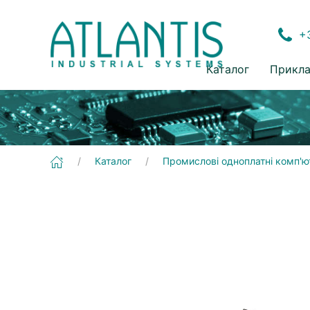
+3
Каталог
Прикла
[ADLE3800SEC] Промислові одноплатні комп'ютери | EDGE-CONNECT
Каталог
Промислові одноплатні комп'ю