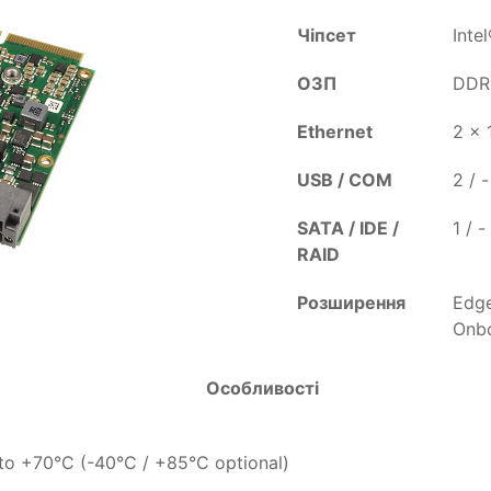
Чіпсет
Inte
ОЗП
DDR3
Ethernet
2 x 
USB / COM
2 / -
SATA / IDE /
1 / -
RAID
Розширення
Edge
Onb
Особливості
to +70°C (-40°C / +85°C optional)