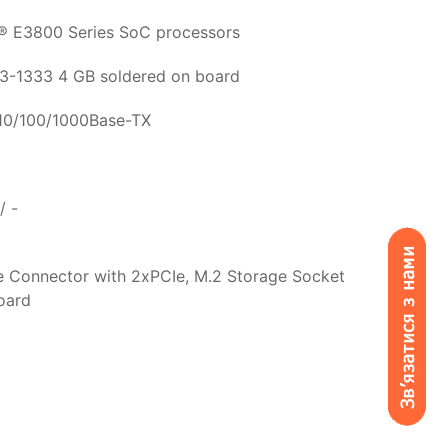
l® E3800 Series SoC processors
-1333 4 GB soldered on board
10/100/1000Base-TX
 / -
 Connector with 2xPCIe, M.2 Storage Socket
oard