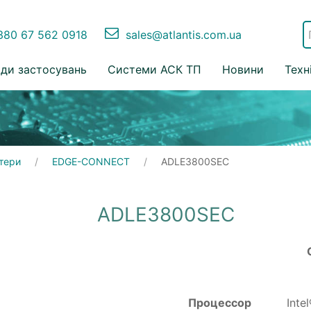
80 67 562 0918
sales@atlantis.com.ua
ди застосувань
Системи АСК ТП
Новини
Техн
тери
EDGE-CONNECT
ADLE3800SEC
ADLE3800SEC
Процессор
Inte