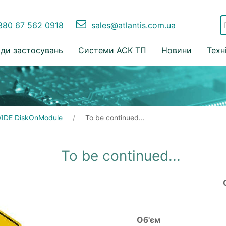
80 67 562 0918
sales@atlantis.com.ua
ди застосувань
Системи АСК ТП
Новини
Техн
/IDE DiskOnModule
To be continued...
To be continued...
Об'єм