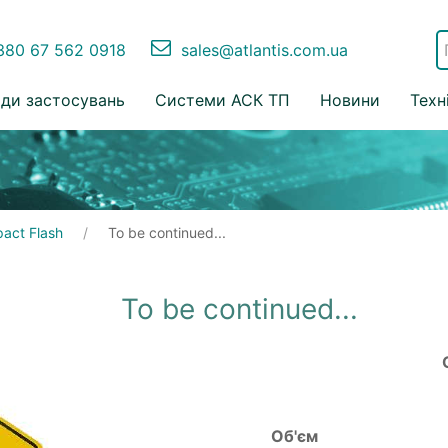
80 67 562 0918
sales@atlantis.com.ua
ди застосувань
Системи АСК ТП
Новини
Техн
act Flash
To be continued...
To be continued...
Об'єм