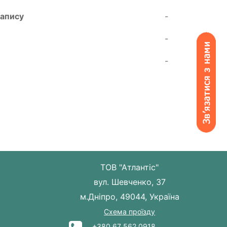
запису
-
-
-
ТОВ "Атлантіс"
вул. Шевченко, 37
м.Дніпро, 49044, Україна
Схема проїзду
+380 67 562 0918