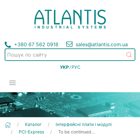
+380 67 562 0918
sales@atlantis.com.ua
УКР
/
РУС
[To be continued...] Інтерфейсні плати і модулі | PCI-Express
Каталог
Інтерфейсні плати і модулі
PCI-Express
To be continued...