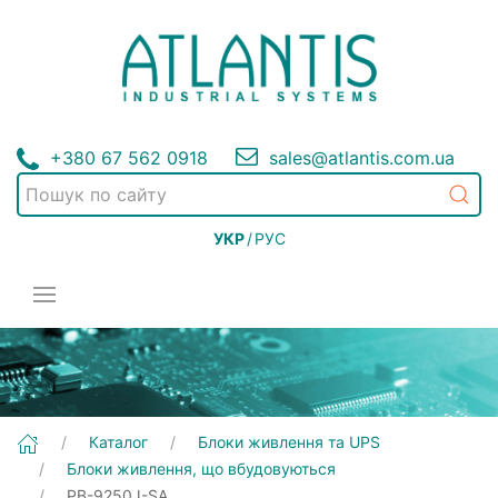
+380 67 562 0918
sales@atlantis.com.ua
УКР
/
РУС
[PB-9250J-SA] Блоки живлення та UPS | Блоки живлення, що вбудовуються
Каталог
Блоки живлення та UPS
Блоки живлення, що вбудовуються
PB-9250J-SA