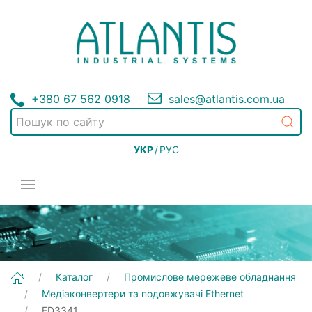
+380 67 562 0918
sales@atlantis.com.ua
УКР
/
РУС
[ED3341] Промислове мережеве обладнання | Медіаконвертери та подовжувачі Ethernet
Каталог
Промислове мережеве обладнання
Медіаконвертери та подовжувачі Ethernet
ED3341