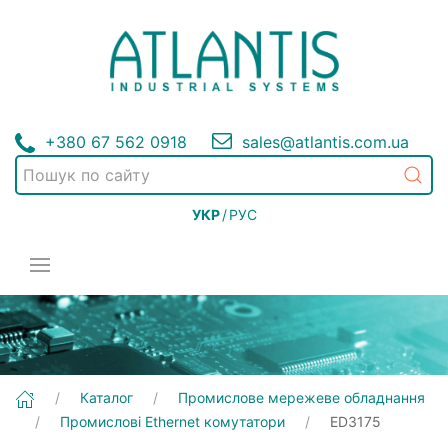
+380 67 562 0918
sales@atlantis.com.ua
УКР
/
РУС
[ED3175] Промислове мережеве обладнання | Промислові Ethernet комутатори
Каталог
Промислове мережеве обладнання
Промислові Ethernet комутатори
ED3175