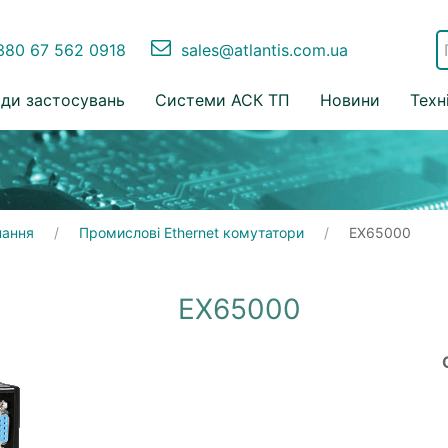
80 67 562 0918
sales@atlantis.com.ua
ди застосувань
Системи АСК ТП
Новини
Техн
нання
Промислові Ethernet комутатори
EX65000
EX65000