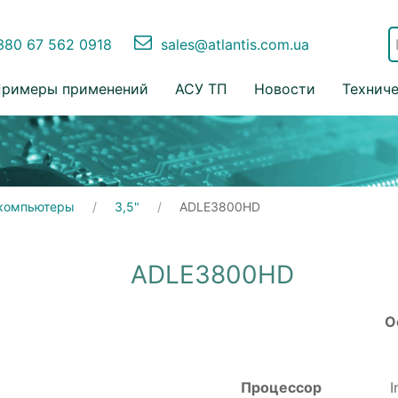
80 67 562 0918
sales@atlantis.com.ua
римеры применений
АСУ ТП
Новости
Технич
компьютеры
3,5"
ADLE3800HD
ADLE3800HD
О
Процессор
I