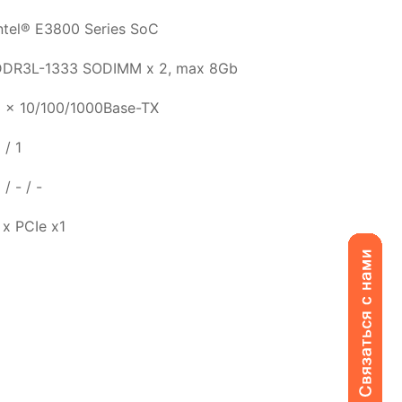
ntel® E3800 Series SoC
DDR3L-1333 SODIMM x 2, max 8Gb
 x 10/100/1000Base-TX
 / 1
 / - / -
 x PCIe x1