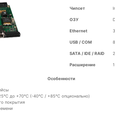
Чипсет
I
ОЗУ
Ethernet
3
USB / COM
8
SATA / IDE / RAID
2
Расширение
1
Особенности
ейсы
5°C до +70°C (-40°C / +85°C опционально)
го покрытия
ремени