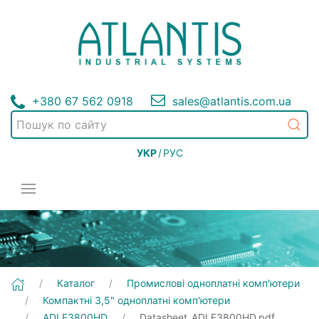
+380 67 562 0918
sales@atlantis.com.ua
УКР
/
РУС
[Datasheet_ADLE3800HD.pdf] [ADLE3800HD] Промислові одноплатні комп'ютери | Компактні 3,5" одноплатні комп'ютери
Каталог
Промислові одноплатні комп'ютери
Компактні 3,5" одноплатні комп'ютери
ADLE3800HD
Datasheet_ADLE3800HD.pdf