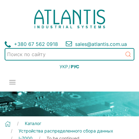
+380 67 562 0918
sales@atlantis.com.ua
УКР
/
РУС
[To be continued...] Устройства распределенного сбора данных | I-7000
Каталог
Устройства распределенного сбора данных
I-7000
To be continued...