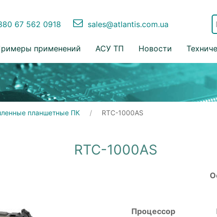
80 67 562 0918
sales@atlantis.com.ua
римеры применений
АСУ ТП
Новости
Технич
ленные планшетные ПК
RTC-1000AS
RTC-1000AS
О
Процессор