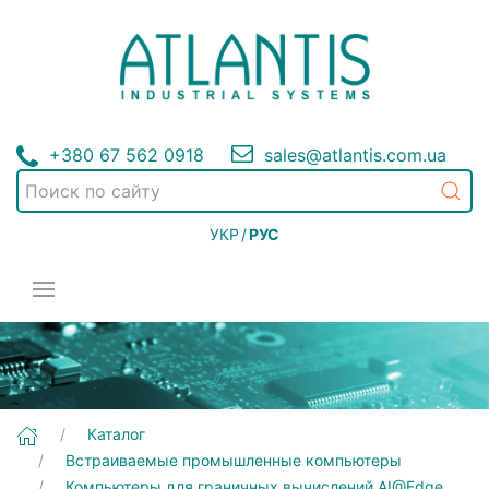
+380 67 562 0918
sales@atlantis.com.ua
УКР
/
РУС
[BOXER-8331AI] Встраиваемые промышленные компьютеры | Компьютеры для граничных вычислений AI@Edge
Каталог
Встраиваемые промышленные компьютеры
Компьютеры для граничных вычислений AI@Edge