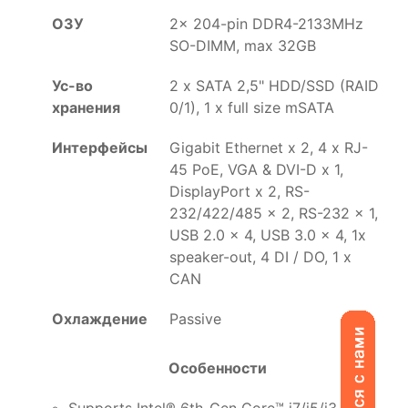
ОЗУ
2x 204-pin DDR4-2133MHz
SO-DIMM, max 32GB
Ус-во
2 x SATA 2,5" HDD/SSD (RAID
хранения
0/1), 1 x full size mSATA
Интерфейсы
Gigabit Ethernet x 2, 4 x RJ-
45 PoE, VGA & DVI-D x 1,
DisplayPort x 2, RS-
232/422/485 x 2, RS-232 x 1,
USB 2.0 x 4, USB 3.0 x 4, 1x
speaker-out, 4 DI / DO, 1 x
CAN
Охлаждение
Passive
Особенности
Supports Intel® 6th-Gen Core™ i7/i5/i3