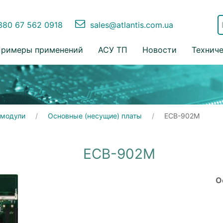
80 67 562 0918
sales@atlantis.com.ua
римеры применений
АСУ ТП
Новости
Технич
 модули
Основные (несущие) платы
ECB-902M
ECB-902M
О