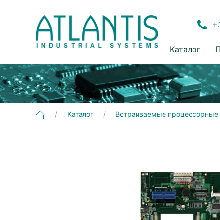
+3
Каталог
П
[ECB-902M] Встраиваемые процессорные модули | Основные (несущие) платы
Каталог
Встраиваемые процессорные