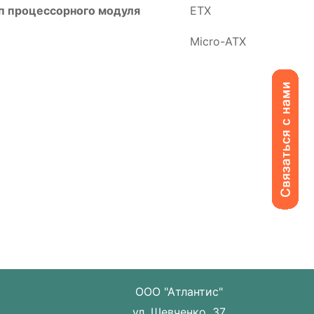
 процессорного модуля
ETX
Micro-ATX
ООО "Атлантис"
ул. Шевченко, 37