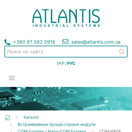
+380 67 562 0918
sales@atlantis.com.ua
УКР
/
РУС
[COM-880E] Встраиваемые процессорные модули | COM Express / Nano-COM Express
Каталог
Встраиваемые процессорные модули
COM Express / Nano-COM Express
COM-880E