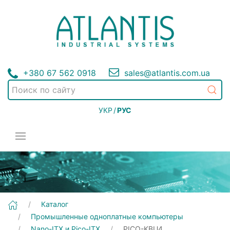
+380 67 562 0918
sales@atlantis.com.ua
УКР
/
РУС
[PICO-KBU4] Промышленные одноплатные компьютеры | Nano-ITX и Pico-ITX
Каталог
Промышленные одноплатные компьютеры
Nano-ITX и Pico-ITX
PICO-KBU4