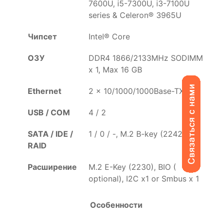
7600U, i5-7300U, i3-7100U
series & Celeron® 3965U
Чипсет
Intel® Core
ОЗУ
DDR4 1866/2133MHz SODIMM
x 1, Max 16 GB
Ethernet
2 x 10/1000/1000Base-TX
USB / COM
4 / 2
SATA / IDE /
1 / 0 / -, M.2 B-key (2242)
RAID
Расширение
M.2 E-Key (2230), BIO (
optional), I2C x1 or Smbus x 1
Особенности