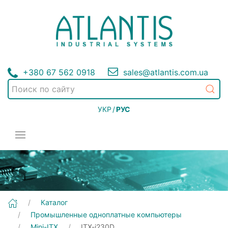
+380 67 562 0918
sales@atlantis.com.ua
УКР
/
РУС
[ITX-i230D] Промышленные одноплатные компьютеры | Mini-ITX
Каталог
Промышленные одноплатные компьютеры
Mini-ITX
ITX-i230D