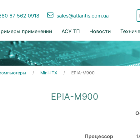
80 67 562 0918
sales@atlantis.com.ua
римеры применений
АСУ ТП
Новости
Технич
компьютеры
Mini-ITX
EPIA-M900
EPIA-M900
О
Процессор
1