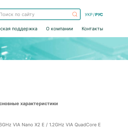
УКР
/
РУС
еская поддержка
О компании
Контакты
сновные характеристики
.6GHz VIA Nano X2 E / 1.2GHz VIA QuadCore E