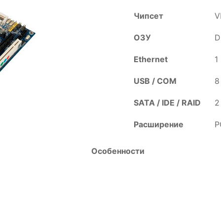
Чипсет
V
ОЗУ
D
Ethernet
1
USB / COM
8
SATA / IDE / RAID
2 
Расширение
P
Особенности