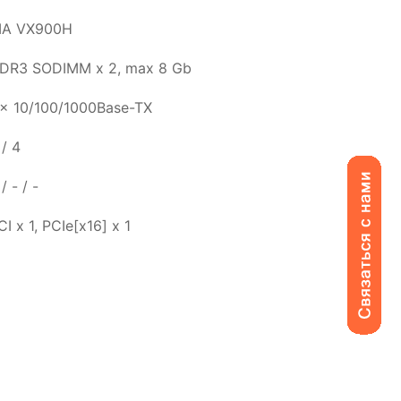
IA VX900H
DR3 SODIMM x 2, max 8 Gb
 x 10/100/1000Base-TX
 / 4
/ - / -
CI x 1, PCIe[x16] x 1