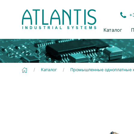
+3
Каталог
П
[EPIA-M900] Промышленные одноплатные компьютеры | Mini-ITX
Каталог
Промышленные одноплатные 