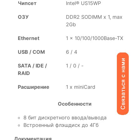
Чипсет
Intel® US15WP
ОЗУ
DDR2 SODIMM x 1, max
2Gb
Ethernet
1 x 10/100/1000Base-TX
USB / COM
6 / 4
SATA / IDE /
1 / 0 / -
RAID
Расширение
1 x miniCard
Особенности
8 бит дискретного ввода/вывода
Встроенный флэшдиск до 4Гб
Документация