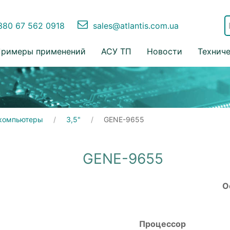
80 67 562 0918
sales@atlantis.com.ua
римеры применений
АСУ ТП
Новости
Технич
компьютеры
3,5"
GENE-9655
GENE-9655
О
Процессор