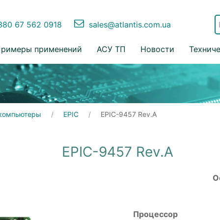
80 67 562 0918
sales@atlantis.com.ua
римеры применений
АСУ ТП
Новости
Технич
компьютеры
EPIC
EPIC-9457 Rev.A
EPIC-9457 Rev.A
О
Процессор