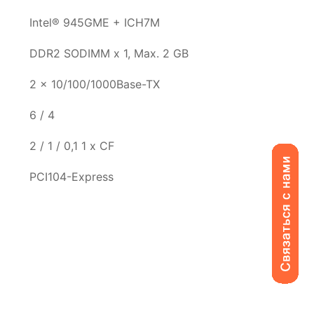
Intel® 945GME + ICH7M
DDR2 SODIMM x 1, Max. 2 GB
2 x 10/100/1000Base-TX
6 / 4
2 / 1 / 0,1 1 x CF
PCI104-Express