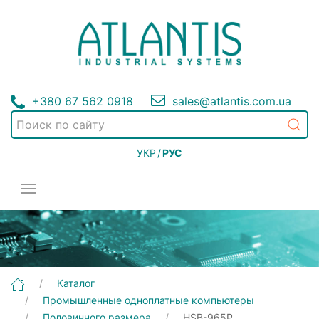
+380 67 562 0918
sales@atlantis.com.ua
УКР
/
РУС
[HSB-965P] Промышленные одноплатные компьютеры | Половинного размера
Каталог
Промышленные одноплатные компьютеры
Половинного размера
HSB-965P