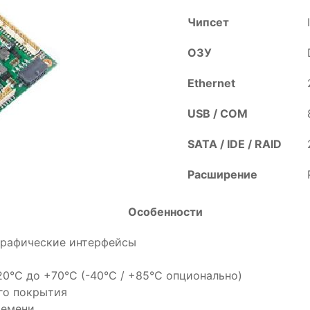
Чипсет
ОЗУ
Ethernet
USB / COM
SATA / IDE / RAID
Расширение
Особенности
S графические интерфейсы
0°C до +70°C (-40°C / +85°C опционально)
го покрытия
ремени