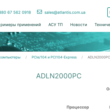
80 67 562 0918
sales@atlantis.com.ua
римеры применений
АСУ ТП
Новости
Технич
компьютеры
PCIe/104 и PCI104-Express
ADLN2000P
ADLN2000PC
О
Процессор