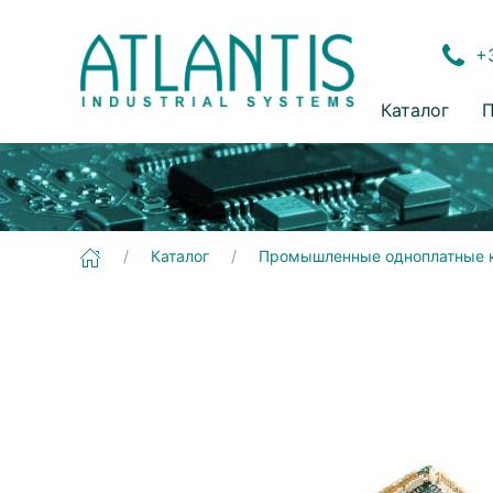
+3
Каталог
П
[ADLN2000PC] Промышленные одноплатные компьютеры | PCIe/104 и PCI104-Express
Каталог
Промышленные одноплатные 