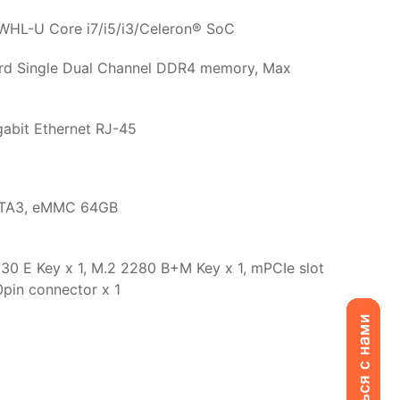
 WHL-U Core i7/i5/i3/Celeron® SoC
d Single Dual Channel DDR4 memory, Max
gabit Ethernet RJ-45
ATA3, eMMC 64GB
30 E Key x 1, M.2 2280 B+M Key x 1, mPCIe slot
00pin connector x 1