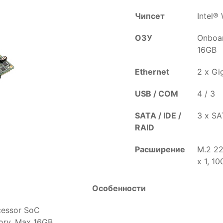
Чипсет
Intel®
ОЗУ
Onboar
16GB
Ethernet
2 x Gi
USB / COM
4 / 3
SATA / IDE /
3 x S
RAID
Расширение
M.2 22
x 1, 1
Особенности
cessor SoC
ory, Max 16GB