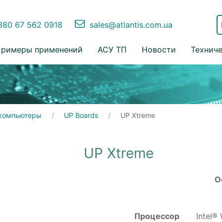
80 67 562 0918
sales@atlantis.com.ua
римеры применений
АСУ ТП
Новости
Технич
компьютеры
UP Boards
UP Xtreme
UP Xtreme
О
Процессор
Intel®