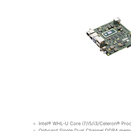
Intel® WHL-U Core i7/i5/i3/Celeron® Pro
Onboard Single Dual Channel DDR4 mem