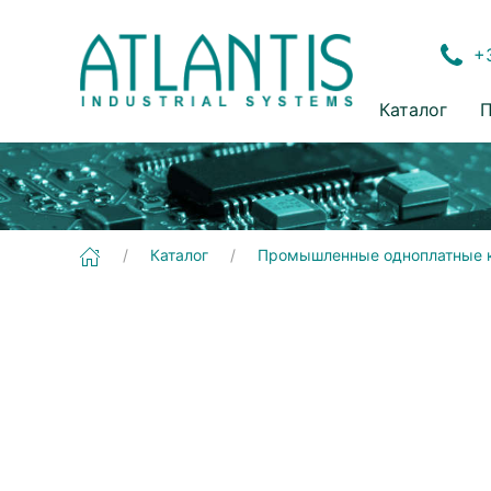
+3
Каталог
П
[UP Xtreme] Промышленные одноплатные компьютеры | UP Boards
Каталог
Промышленные одноплатные 