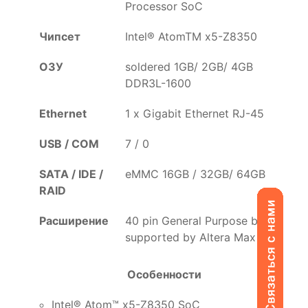
Processor SoC
Чипсет
Intel® AtomTM x5-Z8350
ОЗУ
soldered 1GB/ 2GB/ 4GB
DDR3L-1600
Ethernet
1 x Gigabit Ethernet RJ-45
USB / COM
7 / 0
SATA / IDE /
eMMC 16GB / 32GB/ 64GB
RAID
Расширение
40 pin General Purpose bus,
supported by Altera Max V
Особенности
Intel® Atom™ x5-Z8350 SoC