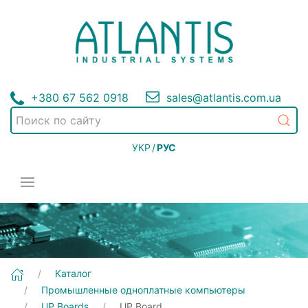
+380 67 562 0918
sales@atlantis.com.ua
УКР
/
РУС
[UP Board] Промышленные одноплатные компьютеры | UP Boards
Каталог
Промышленные одноплатные компьютеры
UP Boards
UP Board