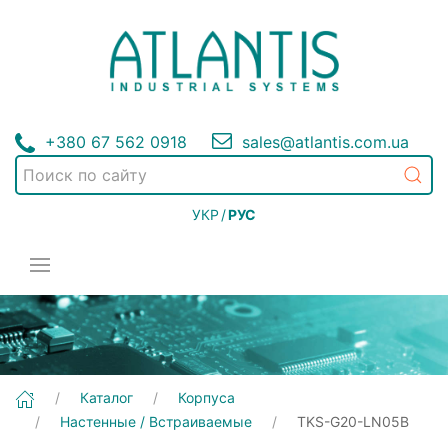
+380 67 562 0918
sales@atlantis.com.ua
УКР
/
РУС
[TKS-G20-LN05B] Корпуса | Настенные / Встраиваемые
Каталог
Корпуса
Настенные / Встраиваемые
TKS-G20-LN05B